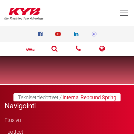
T
Tekniset tiedotteet
/
Internal Rebound Spring
Navigointi
Etusivu
Tuotteet