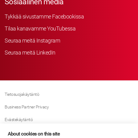
Sosiaalinen media
Tykkää sivustamme Facebookissa
Tilaa kanavamme YouTubessa
Seuraa meitä Instagram
Seuraa meitä LinkedIn
Tietosuojakäytäntö
Business Partner Privacy
Evästekäytäntö
Modern Slavery Act Policy
About cookies on this site