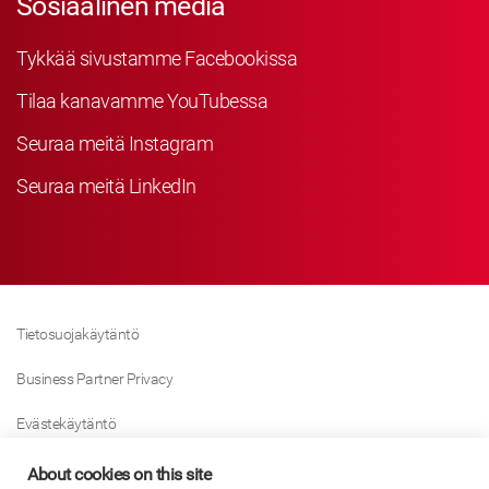
Sosiaalinen media
Tykkää sivustamme Facebookissa
Tilaa kanavamme YouTubessa
Seuraa meitä Instagram
Seuraa meitä LinkedIn
Tietosuojakäytäntö
Business Partner Privacy
Evästekäytäntö
Modern Slavery Act Policy
About cookies on this site