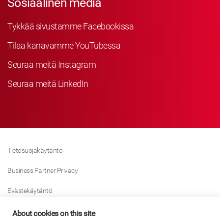
Sosiaalinen media
Tykkää sivustamme Facebookissa
Tilaa kanavamme YouTubessa
Seuraa meitä Instagram
Seuraa meitä LinkedIn
Tietosuojakäytäntö
Business Partner Privacy
Evästekäytäntö
Modern Slavery Act Policy
About cookies on this site