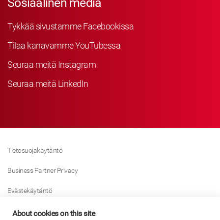
Sosiaalinen media
Tykkää sivustamme Facebookissa
Tilaa kanavamme YouTubessa
Seuraa meitä Instagram
Seuraa meitä LinkedIn
Tietosuojakäytäntö
Business Partner Privacy
Evästekäytäntö
Modern Slavery Act Policy
About cookies on this site