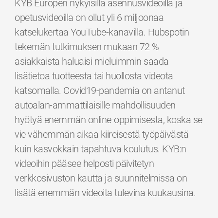
KYB Europen nykyisillä asennusvideoilla ja
opetusvideoilla on ollut yli 6 miljoonaa
katselukertaa YouTube-kanavilla. Hubspotin
tekemän tutkimuksen mukaan 72 %
asiakkaista haluaisi mieluimmin saada
lisätietoa tuotteesta tai huollosta videota
katsomalla. Covid19-pandemia on antanut
autoalan-ammattilaisille mahdollisuuden
hyötyä enemmän online-oppimisesta, koska se
vie vähemmän aikaa kiireisestä työpäivästä
kuin kasvokkain tapahtuva koulutus. KYB:n
videoihin pääsee helposti päivitetyn
verkkosivuston kautta ja suunnitelmissa on
lisätä enemmän videoita tulevina kuukausina.