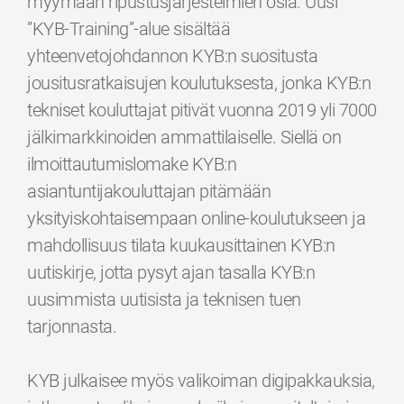
myymään ripustusjärjestelmien osia. Uusi
”KYB-Training”-alue sisältää
yhteenvetojohdannon KYB:n suositusta
jousitusratkaisujen koulutuksesta, jonka KYB:n
tekniset kouluttajat pitivät vuonna 2019 yli 7000
jälkimarkkinoiden ammattilaiselle. Siellä on
ilmoittautumislomake KYB:n
asiantuntijakouluttajan pitämään
yksityiskohtaisempaan online-koulutukseen ja
mahdollisuus tilata kuukausittainen KYB:n
uutiskirje, jotta pysyt ajan tasalla KYB:n
uusimmista uutisista ja teknisen tuen
tarjonnasta.
KYB julkaisee myös valikoiman digipakkauksia,