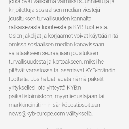
jotka ovat valikoima valmiiksi suunniteltuja ja
kirjoitettuja sosiaalisen median viestejä
jousituksen turvallisuuden kannalta
ratkaisevasta luonteesta ja KYB-tuotteista.
Osien jakelijat ja korjaamot voivat käyttää niitä
omissa sosiaalisen median kanavissaan
valistaakseen seuraajiaan jousituksen
turvallisuudesta ja kertoakseen, miksi he
pitävät varastossa tai asentavat KYB-brändin
tuotteita. Jos haluat ladata nämä paketit
yrityksellesi, ota yhteyttä KYB:n
paikallistoimistoon, myyntiedustajaan tai
markkinointitiimiin sähköpostiosoitteen
news@kyb-europe.com välityksellä.