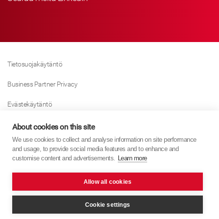
Tietosuojakäytäntö
Business Partner Privacy
Evästekäytäntö
Modern Slavery Act Policy
About cookies on this site
We use cookies to collect and analyse information on site performance
Tax Strategy
and usage, to provide social media features and to enhance and
customise content and advertisements.
Learn more
Imprint
Allow all cookies
KYB Europe © 2026
Verkkosivuston tarjoaa
PixelTree Media
Cookie settings