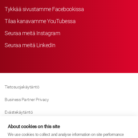
Tykkää sivustamme Facebookissa
Tilaa kanavamme YouTubessa
Seuraa meitä Instagram
Seuraa meitä LinkedIn
Tietosuojakäytäntö
Business Partner Privacy
Evästekäytäntö
Modern Slavery Act Policy
About cookies on this site
We use cookies to collect and analyse information on site performance
Tax Strategy