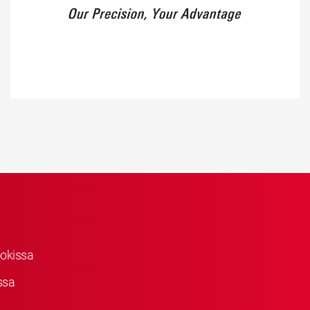
okissa
ssa