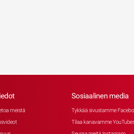
iedot
Sosiaalinen media
etoa meistä
Tykkää sivustamme Facebo
svideot
Tilaa kanavamme YouTube
isuus
Seuraa meitä Instagram