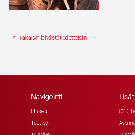
Takaisin lehdistötiedotteisiin
Navigointi
Lisät
Etusivu
KYB-Ti
Tuotteet
Asennu
Tukialue
Turvall