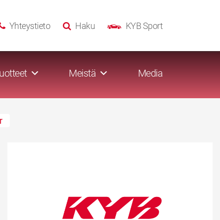
Yhteystieto
Haku
KYB Sport
uotteet
Meistä
Media
r