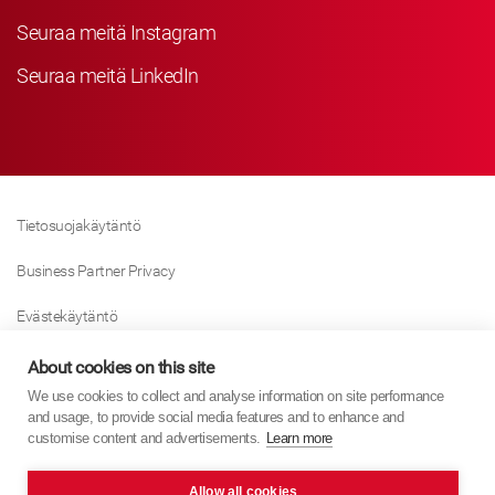
Seuraa meitä Instagram
Seuraa meitä LinkedIn
Tietosuojakäytäntö
Business Partner Privacy
Evästekäytäntö
Modern Slavery Act Policy
About cookies on this site
We use cookies to collect and analyse information on site performance
Tax Strategy
and usage, to provide social media features and to enhance and
customise content and advertisements.
Learn more
Imprint
Allow all cookies