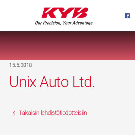
15.5.2018
Unix Auto Ltd.
Takaisin lehdistötiedotteisiin