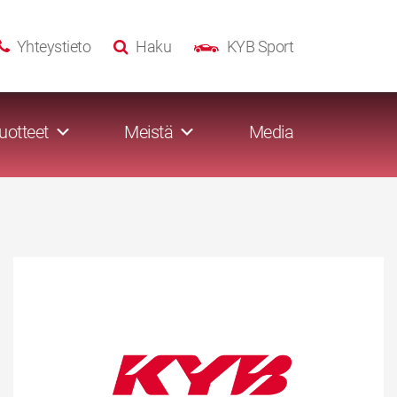
Yhteystieto
Haku
KYB Sport
uotteet
Meistä
Media