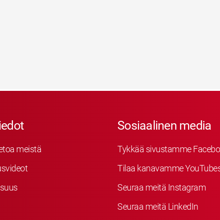
iedot
Sosiaalinen media
etoa meistä
Tykkää sivustamme Facebo
svideot
Tilaa kanavamme YouTube
isuus
Seuraa meitä Instagram
Seuraa meitä LinkedIn