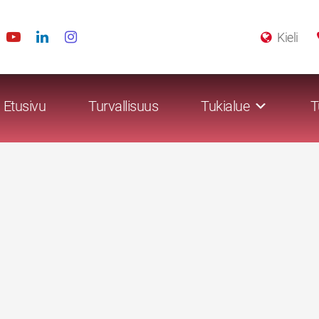
Kieli
Etusivu
Turvallisuus
Tukialue
T