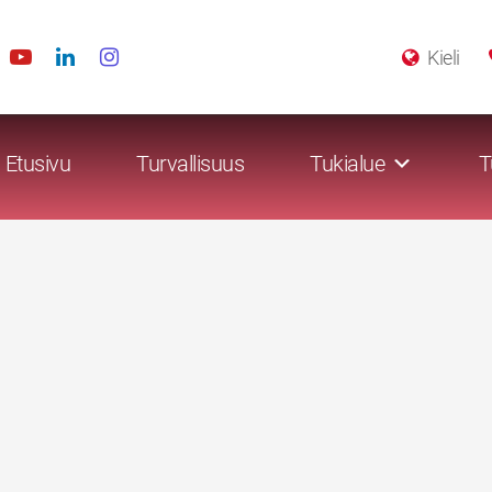
Kieli
Etusivu
Turvallisuus
Tukialue
T