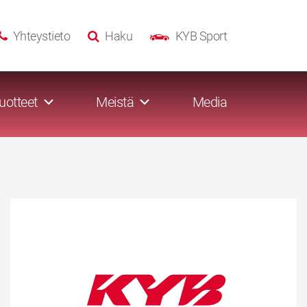
Yhteystieto
Haku
KYB Sport
uotteet
Meistä
Media