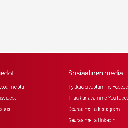
iedot
Sosiaalinen media
etoa meistä
Tykkää sivustamme Facebo
svideot
Tilaa kanavamme YouTube
isuus
Seuraa meitä Instagram
Seuraa meitä LinkedIn