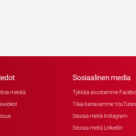
iedot
Sosiaalinen media
etoa meistä
Tykkää sivustamme Facebo
svideot
Tilaa kanavamme YouTube
isuus
Seuraa meitä Instagram
Seuraa meitä LinkedIn