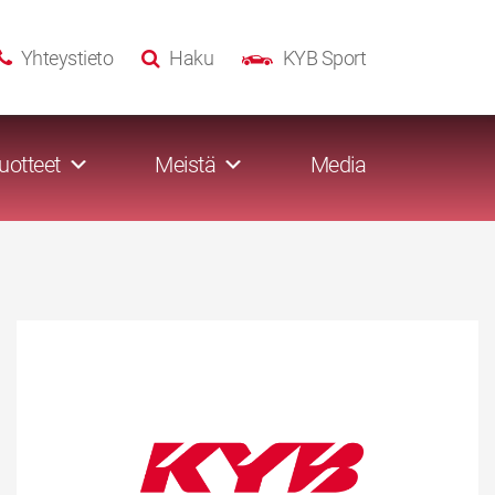
Yhteystieto
Haku
KYB Sport
uotteet
Meistä
Media