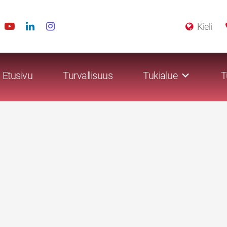
Kieli
Etusivu
Turvallisuus
Tukialue
T