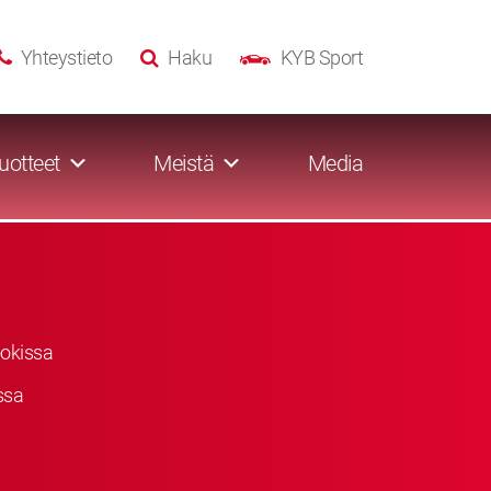
Yhteystieto
Haku
KYB Sport
uotteet
Meistä
Media
okissa
ssa