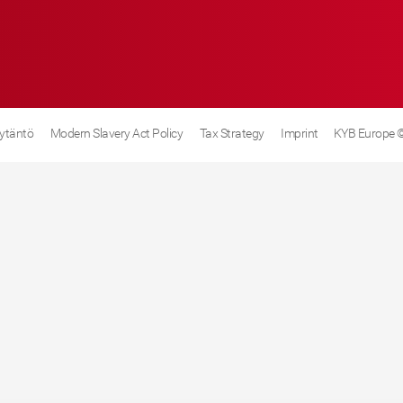
ytäntö
Modern Slavery Act Policy
Tax Strategy
Imprint
KYB Europe 