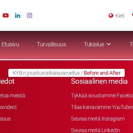
Kieli
Etusivu
Turvallisuus
Tukialue
T
KYB:n jousitusratkaisusovellus
/
Before and After
iedot
Sosiaalinen media
etoa meistä
Tykkää sivustamme Facebo
svideot
Tilaa kanavamme YouTube
isuus
Seuraa meitä Instagram
Seuraa meitä LinkedIn