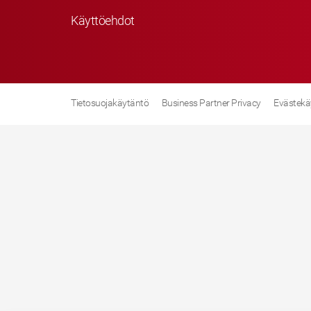
Käyttöehdot
Tietosuojakäytäntö
Business Partner Privacy
Evästekä