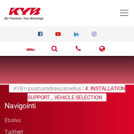
T
KYB:n jousitusratkaisusovellus
/
4. INSTALLATION
SUPPORT _ VEHICLE SELECTION
Navigointi
Etusivu
Tuotteet