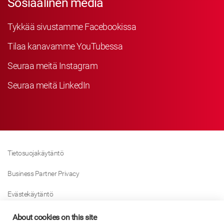
Sosiaalinen media
Tykkää sivustamme Facebookissa
Tilaa kanavamme YouTubessa
Seuraa meitä Instagram
Seuraa meitä LinkedIn
Tietosuojakäytäntö
Business Partner Privacy
Evästekäytäntö
Modern Slavery Act Policy
About cookies on this site