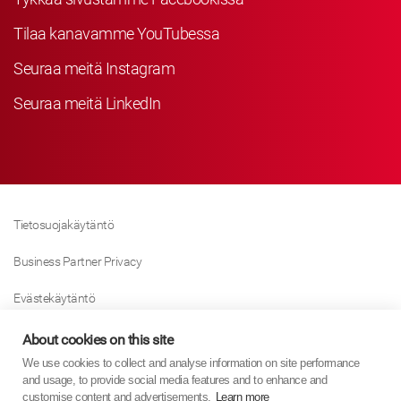
Tilaa kanavamme YouTubessa
Seuraa meitä Instagram
Seuraa meitä LinkedIn
Tietosuojakäytäntö
Business Partner Privacy
Evästekäytäntö
Modern Slavery Act Policy
About cookies on this site
We use cookies to collect and analyse information on site performance
Tax Strategy
and usage, to provide social media features and to enhance and
customise content and advertisements.
Learn more