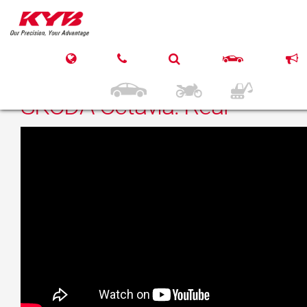
27 martie 2017
KYB VW Golf lV, AUDI A3,
SEAT Leon, Toledo II,
SKODA Octavia: Rear