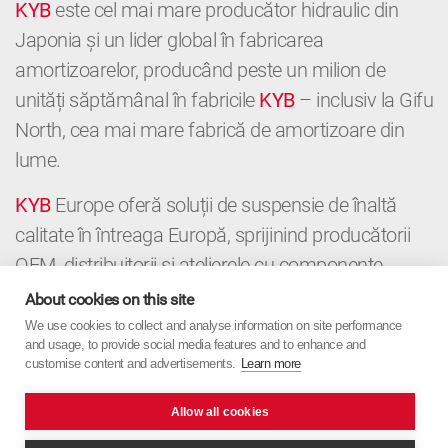
KYB
este cel mai mare producător hidraulic din
Japonia și un lider global în fabricarea
amortizoarelor, producând peste un milion de
unități săptămânal în fabricile
KYB
– inclusiv la Gifu
North, cea mai mare fabrică de amortizoare din
lume.
KYB
Europe oferă soluții de suspensie de înaltă
calitate în întreaga Europă, sprijinind producătorii
OEM, distribuitorii și atelierele cu componente
premium și expertiză locală. De la OE la
About cookies on this site
Aftermarket,
KYB
Europe combină precizia
We use cookies to collect and analyse information on site performance
and usage, to provide social media features and to enhance and
japoneză cu orientarea europeană.
customise content and advertisements.
Learn more
Allow all cookies