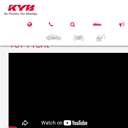
21 iunie 2018
KYB – TOYOTA AYGO/
CITROEN C1 / PEUGEOT
107 Front