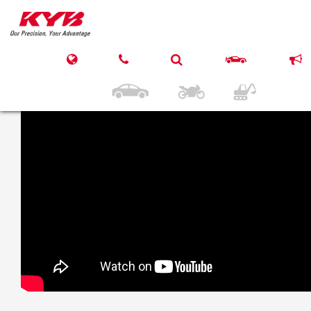
27 martie 2017
KYB JEEP Wrangler III
Rear