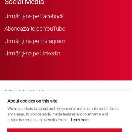
Social Media
Urmăriți-ne pe Facebook
Abonează-te pe YouTube
Urmăriţi-ne pe Instagram
Urmăriţi-ne pe LinkedIn
Politica de Confidenţialitate
Business Partner Privacy
About cookies on this site
We use cookies to collect and analyse information on site performance
Politica Referitoare La Modulele Cookie
and usage, to provide social media features and to enhance and
Modern Slavery Act Policy
customise content and advertisements.
Learn more
Imprint