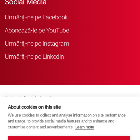
Social Media
Urmăriți-ne pe Facebook
Abonează-te pe YouTube
Urmăriţi-ne pe Instagram
Urmăriţi-ne pe LinkedIn
Politica de Confidenţialitate
Business Partner Privacy
About cookies on this site
We use cookies to collect and analyse information on site performance
Politica Referitoare La Modulele Cookie
and usage, to provide social media features and to enhance and
Modern Slavery Act Policy
customise content and advertisements.
Learn more
Imprint