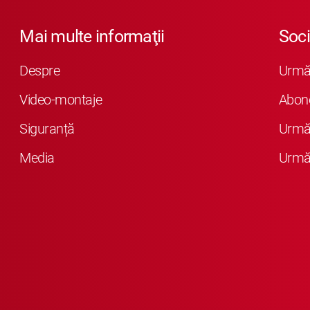
Mai multe informaţii
Soci
Despre
Urmăr
Video-montaje
Abon
Siguranță
Urmăr
Media
Urmăr