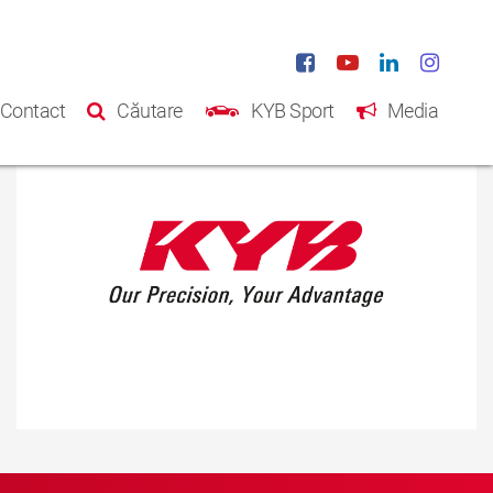
Contact
Căutare
KYB Sport
Media
Acasă
Produse
Catalog
Despre