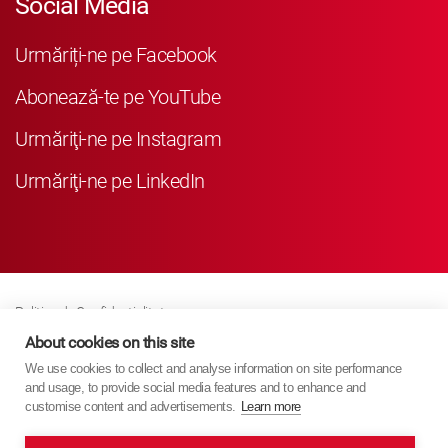
Social Media
Urmăriți-ne pe Facebook
Abonează-te pe YouTube
Urmăriţi-ne pe Instagram
Urmăriţi-ne pe LinkedIn
Politica de Confidenţialitate
Business Partner Privacy
About cookies on this site
We use cookies to collect and analyse information on site performance
Politica Referitoare La Modulele Cookie
and usage, to provide social media features and to enhance and
Modern Slavery Act Policy
customise content and advertisements.
Learn more
Imprint