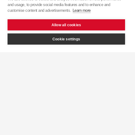
and usage, to provide social media features and to enhance and
Citroën
customise content and advertisements.
Learn more
Jumper
Allow all cookies
/
Cookie settings
Citroën
Relay /
Peugeot
Boxer
Front