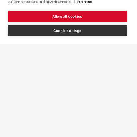
Front
customise content and advertisements.
Learn more
Allow all cookies
Cookie settings
27 martie 2017
KYB
FIAT
Punto,
Grande
Punto,