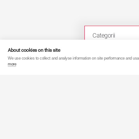
Categorii
About cookies on this site
We use cookies to collect and analyse information on site performance and us
more
Pentru mai multe informaţi
27 martie 2017
KYB CITROEN Ber