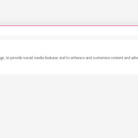
age, to provide social media features and to enhance and customise content and adv
i despre comunicatele de presă
KYB
vă rugăm să ne con
lingo