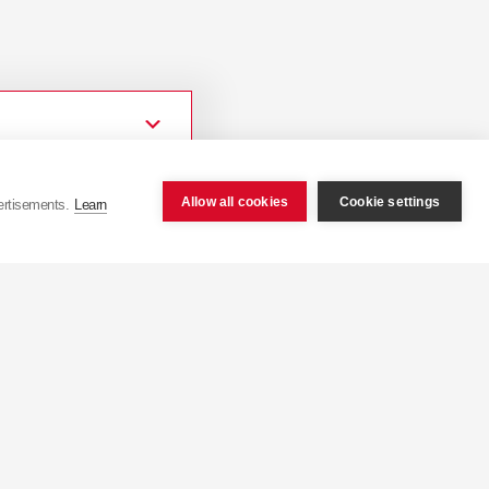
Allow all cookies
Cookie settings
ertisements.
Learn
tactaţi
pr@kyb-europe.com