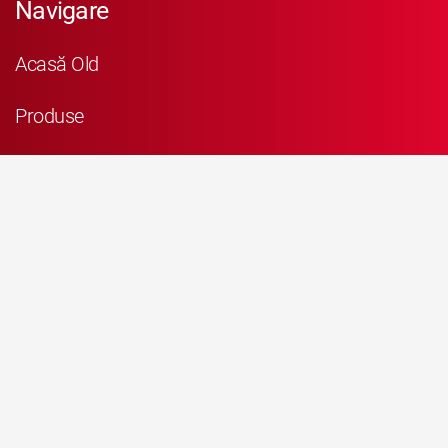
Navigare
Acasă Old
Produse
Suport
Harta site-ului
Termeni & Condiţii
Canal de raportare a neregulilor
Mai multe informaţii