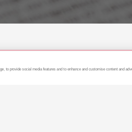
age, to provide social media features and to enhance and customise content and adv
i despre comunicatele de presă
KYB
vă rugăm să ne con