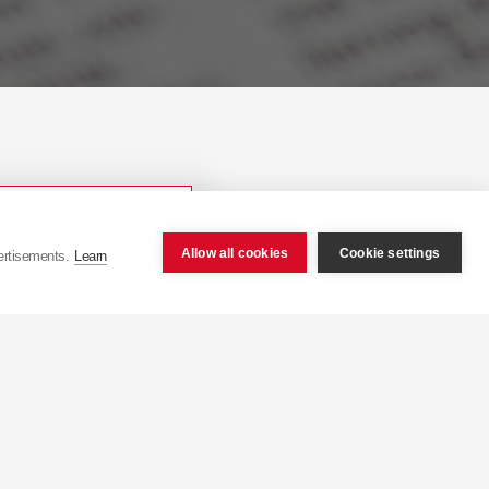
Allow all cookies
Cookie settings
ertisements.
Learn
tactaţi
pr@kyb-europe.com