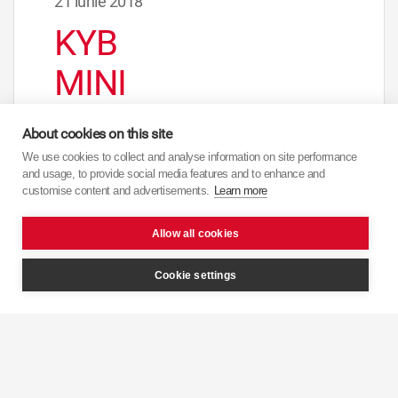
21 iunie 2018
KYB
MINI
One /
About cookies on this site
One D
We use cookies to collect and analyse information on site performance
and usage, to provide social media features and to enhance and
/
customise content and advertisements.
Learn more
Cooper
Allow all cookies
/
Cookie settings
Cooper
D /