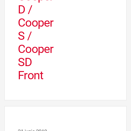
D /
Cooper
S /
Cooper
SD
Front