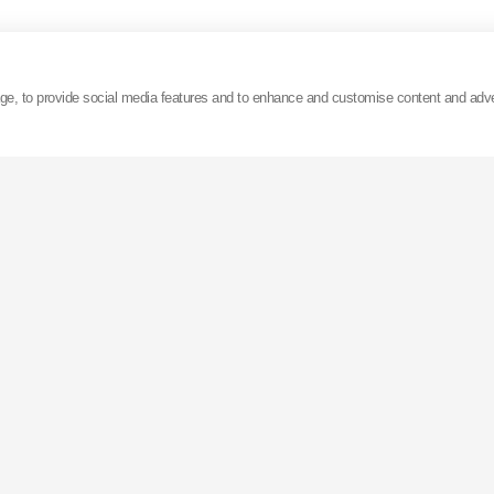
age, to provide social media features and to enhance and customise content and adv
i despre comunicatele de presă
KYB
vă rugăm să ne con
icasso II
 Front