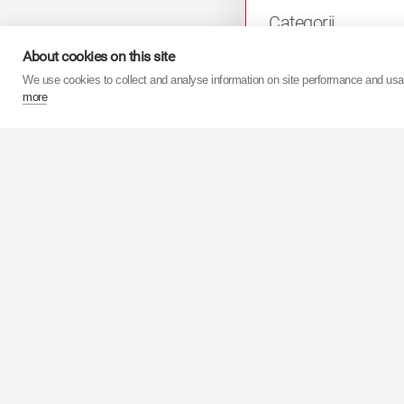
Categorii
About cookies on this site
We use cookies to collect and analyse information on site performance and us
more
Pentru mai multe informaţi
21 iunie 2018
KYB CITROEN C4 P
/ Grand Picasso II