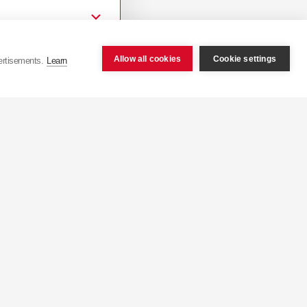
Allow all cookies
Cookie settings
ertisements.
Learn
tactaţi
pr@kyb-europe.com