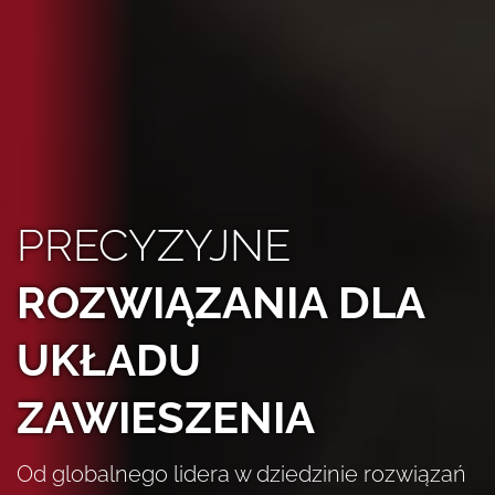
PRECYZYJNE
ROZWIĄZANIA DLA
UKŁADU
ZAWIESZENIA
Od globalnego lidera w dziedzinie rozwiązań