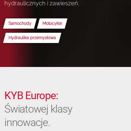
hydraulicznych i zawieszeń.
Samochody
Motocykle
Hydraulika przemysłowa
KYB Europe:
Światowej klasy
innowacje.