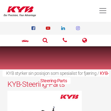
T
KYB styrker sin posisjon som spesialist for fjæring
8. juli 2024
/
KYB-
Steering-Parts
KYB-Steering-Parts