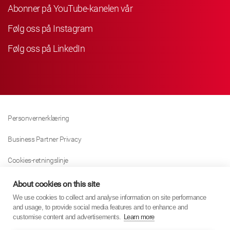
Abonner på YouTube-kanelen vår
Følg oss på Instagram
Følg oss på LinkedIn
Personvernerklæring
Business Partner Privacy
Cookies-retningslinje
Modern Slavery Act Policy
About cookies on this site
We use cookies to collect and analyse information on site performance
Tax Strategy
and usage, to provide social media features and to enhance and
customise content and advertisements.
Learn more
Imprint