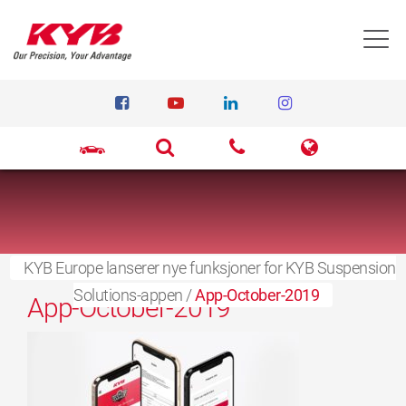
T
KYB Europe lanserer nye funksjoner for KYB Suspension
15. september 2021
Solutions-appen
/
App-October-2019
App-October-2019