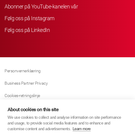
Abonner på YouTube-kanelen vår
Følg oss på Instagram
Følg oss på LinkedIn
Personvernerklæring
Business Partner Privacy
Cookies-retningslinje
Modern Slavery Act Policy
About cookies on this site
We use cookies to collect and analyse information on site performance
Tax Strategy
and usage, to provide social media features and to enhance and
customise content and advertisements.
Learn more
Imprint