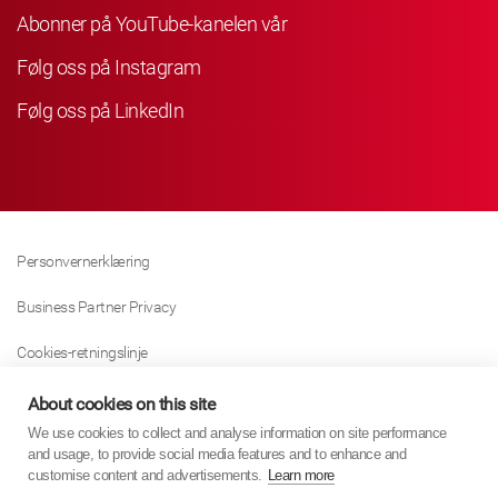
Abonner på YouTube-kanelen vår
Følg oss på Instagram
Følg oss på LinkedIn
Personvernerklæring
Business Partner Privacy
Cookies-retningslinje
Modern Slavery Act Policy
About cookies on this site
We use cookies to collect and analyse information on site performance
Tax Strategy
and usage, to provide social media features and to enhance and
customise content and advertisements.
Learn more
Imprint