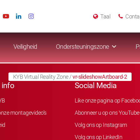
Taal
Conta
Veiligheid
Ondersteuningszone
P
KYB Virtual Reality Zone
/
vr-slideshowArtboard-2
 info
Social Media
YB
Like onze pagina op Facebo
 onze montagevideo’s
Abonneer u op ons YouTube
eid
Volg ons op Instagram
Volg ons op LinkedIn