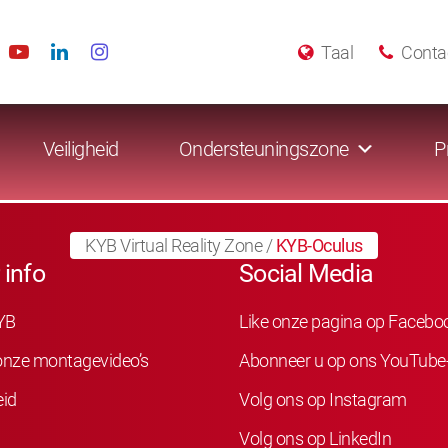
Taal
Conta
Veiligheid
Ondersteuningszone
P
KYB Virtual Reality Zone
/
KYB-Oculus
 info
Social Media
YB
Like onze pagina op Facebo
 onze montagevideo’s
Abonneer u op ons YouTube
eid
Volg ons op Instagram
Volg ons op LinkedIn