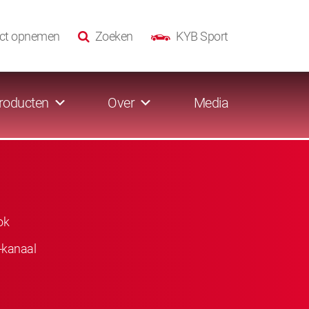
ct opnemen
Zoeken
KYB Sport
roducten
Over
Media
ok
-kanaal