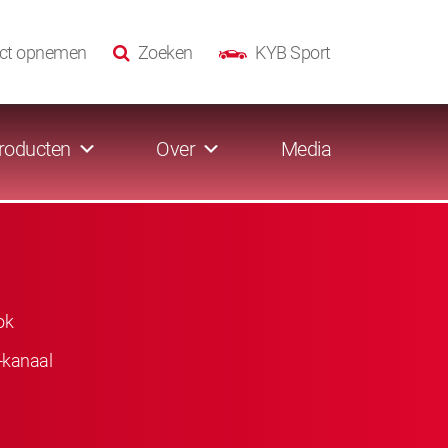
ct opnemen
Zoeken
KYB Sport
roducten
Over
Media
ok
-kanaal