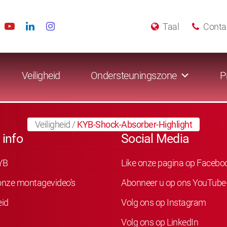
Taal
Conta
Veiligheid
Ondersteuningszone
P
Veiligheid
/
KYB-Shock-Absorber-Highlight
 info
Social Media
YB
Like onze pagina op Facebo
 onze montagevideo’s
Abonneer u op ons YouTube
eid
Volg ons op Instagram
Volg ons op LinkedIn