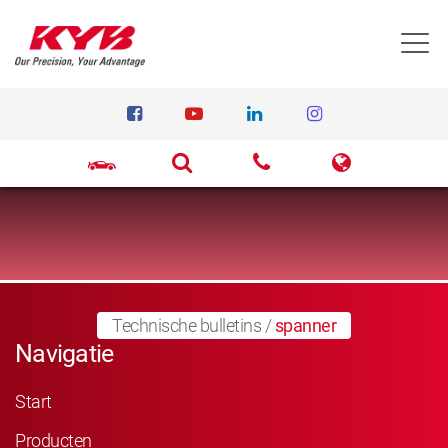
T
Technische bulletins
/
spanner
Navigatie
Start
Producten