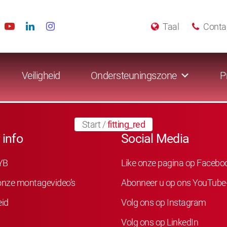
Taal
Conta
Veiligheid
Ondersteuningszone
P
Start
/
fitting_red
 info
Social Media
YB
Like onze pagina op Facebo
 onze montagevideo’s
Abonneer u op ons YouTube
eid
Volg ons op Instagram
Volg ons op LinkedIn