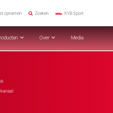
ct opnemen
Zoeken
KYB Sport
roducten
Over
Media
ok
-kanaal