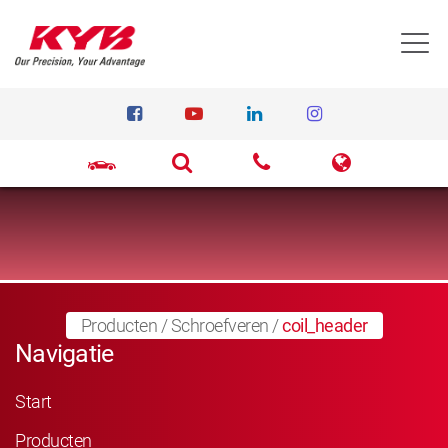
T
Producten
/
Schroefveren
/
coil_header
Navigatie
Start
Producten