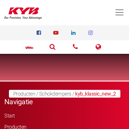
T
Producten
/
Schokdempers
/
kyb_klassic_new_2
Navigatie
Start
Producten