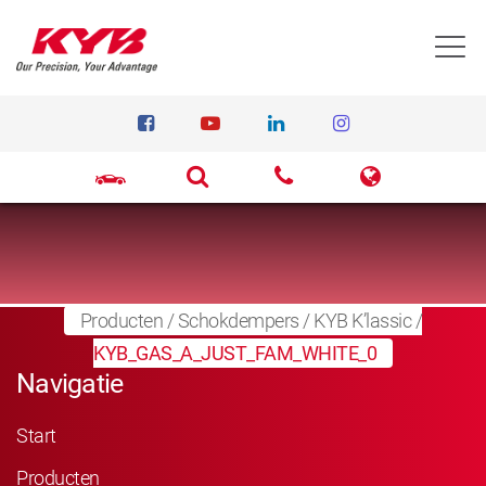
T
Producten
/
Schokdempers
/
KYB K’lassic
/
KYB_GAS_A_JUST_FAM_WHITE_0
Navigatie
Start
Producten