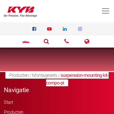
T
Producten
/
Montagesets
/
suspension-mounting-kit-
compo-pt
Navigatie
Start
Producten