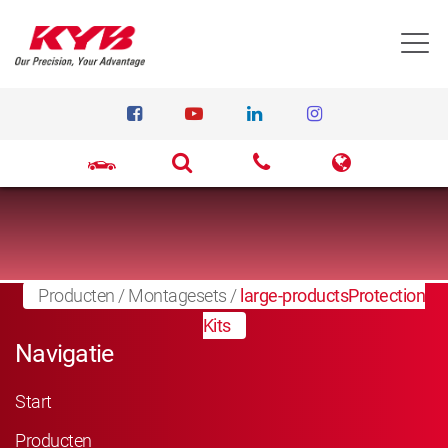
T
Producten
/
Montagesets
/
large-productsProtection
Kits
Navigatie
Start
Producten