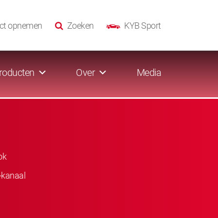
ct opnemen
Zoeken
KYB Sport
roducten
Over
Media
ok
-kanaal