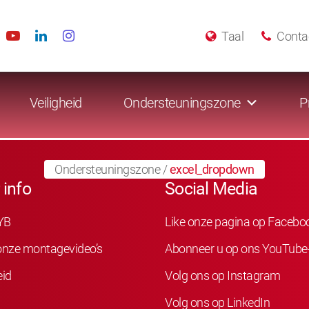
Taal
Conta
Veiligheid
Ondersteuningszone
P
Ondersteuningszone
/
excel_dropdown
 info
Social Media
YB
Like onze pagina op Facebo
 onze montagevideo’s
Abonneer u op ons YouTube
eid
Volg ons op Instagram
Volg ons op LinkedIn