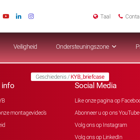
Taal
Conta
Veiligheid
Ondersteuningszone
P
Geschiedenis
/
KYB_briefcase
 info
Social Media
YB
Like onze pagina op Facebo
 onze montagevideo’s
Abonneer u op ons YouTube
eid
Volg ons op Instagram
Volg ons op LinkedIn