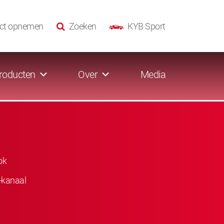
ct opnemen
Zoeken
KYB Sport
roducten
Over
Media
ok
-kanaal