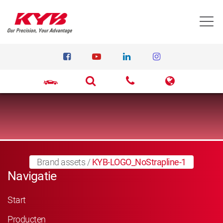
T
Brand assets
/
KYB-LOGO_NoStrapline-1
Navigatie
Start
Producten