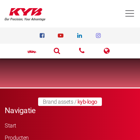
T
Brand assets
/
kyb-logo
Navigatie
Start
Producten