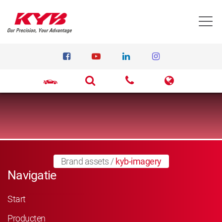
T
Brand assets
/
kyb-imagery
Navigatie
Start
Producten