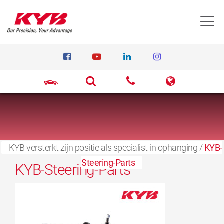
T
KYB versterkt zijn positie als specialist in ophanging
8 juli 2024
/
KYB-
Steering-Parts
KYB-Steering-Parts