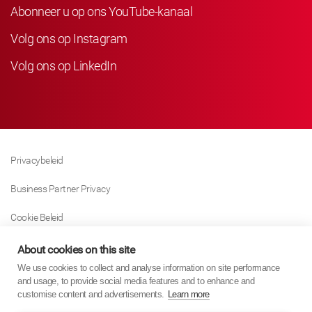
Abonneer u op ons YouTube-kanaal
Volg ons op Instagram
Volg ons op LinkedIn
Privacybeleid
Business Partner Privacy
Cookie Beleid
Modern Slavery Act Policy
About cookies on this site
We use cookies to collect and analyse information on site performance
Tax Strategy
and usage, to provide social media features and to enhance and
customise content and advertisements.
Learn more
Imprint