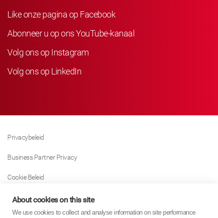
Like onze pagina op Facebook
Abonneer u op ons YouTube-kanaal
Volg ons op Instagram
Volg ons op LinkedIn
Privacybeleid
Business Partner Privacy
Cookie Beleid
Modern Slavery Act Policy
About cookies on this site
We use cookies to collect and analyse information on site performance
Tax Strategy